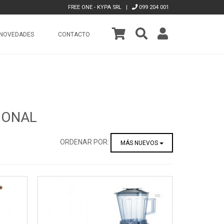
FREE ONE - KYPA SRL |
099 204 001
NOVEDADES
CONTACTO
IONAL
ORDENAR POR:
MÁS NUEVOS