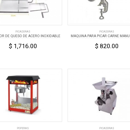
PICADORAS
PICADORAS
R DE QUESO DE ACERO INOXIDABLE
MAQUINA PARA PICAR CARNE MANU
$ 1,716.00
$ 820.00
POPERAS
PICADORAS